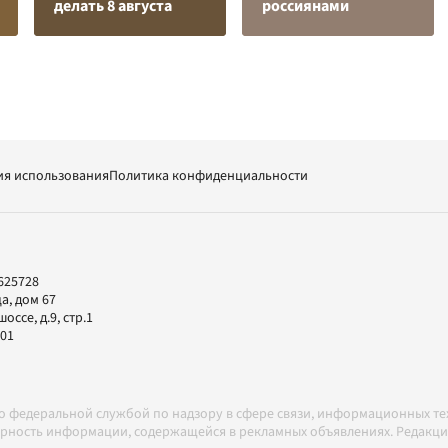
делать 8 августа
россиянами
ия использования
Политика конфиденциальности
625728
а, дом 67
ссе, д.9, стр.1
-01
но федеральной службой по надзору в сфере связи, информационных т
товерность информации, содержащейся в рекламных объявлениях. Редак