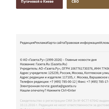
Пугачевой о Киеве
СВО
Редакция
Реклама
Карта сайта
Правовая информация
Услов
© АО «Газета.Ру» (1999-2026) – Главные новости дня
Название:
Газета.Ru
(Gazeta.Ru)
Учредитель:
АО «Газета.Ру»
, ОГРН 1067761730376, ИНН 7743
Адрес учредителя: 125239, Россия, Москва, Коптевская улиц
Адрес редакции и издателя:
117105
, г.
Москва
,
Варшавское шо
Телефон редакции:
+7 (495) 785-00-12
| Факс:
+7 (495) 785-17
Электронная почта:
gazeta@gazeta.ru
Нашли опечатку? Нажмите Ctrl+Enter
Свидетельство о регистрации СМИ Эл № ФС77-67642 выда
10.11.2016 г. Редакция не несет ответственности за дос