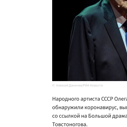
Алексей Даничев/РИА Новости
Народного артиста СССР Оле
обнаружили коронавирус, вы
со ссылкой на Большой драма
Товстоногова.