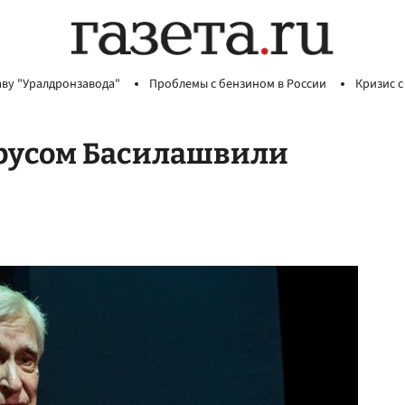
аву "Уралдронзавода"
Проблемы с бензином в России
Кризис с
русом Басилашвили