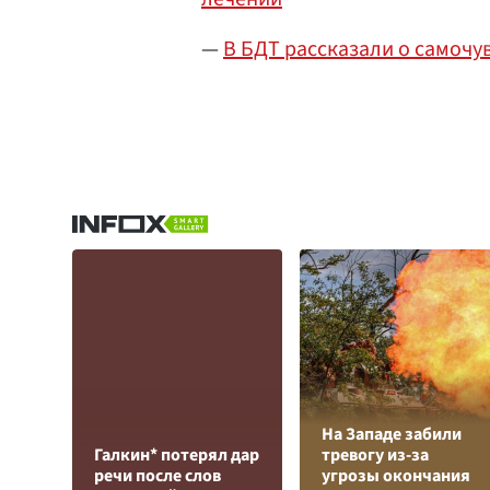
—
В БДТ рассказали о самоч
На Западе забили
Галкин* потерял дар
тревогу из-за
речи после слов
угрозы окончания