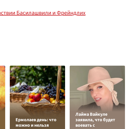
увствии Басилашвили и Фрейндлих
Лайма Вайкуле
Ермолаев день: что
заявила, что будет
можно и нельзя
воевать с