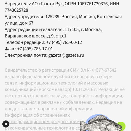
Учредитель:
АО «Газета.Ру»
, ОГРН 1067761730376, ИНН
7743625728
Адрес учредителя: 125239, Россия, Москва, Коптевская
улица, дом 67
Адрес редакции и издателя:
117105
, г.
Москва
,
Варшавское шоссе, д.9, стр.1
Телефон редакции:
+7 (495) 785-00-12
Факс:
+7 (495) 785-17-01
Электронная почта:
gazeta@gazeta.ru
Свидетельство о регистрации СМИ Эл № ФС77-67642
выдано федеральной службой по надзору в сфере
связи, информационных технологий и массовых
коммуникаций (Роскомнадзор) 10.11.2016 г. Редакция не
несет ответственности за достоверность информации,
содержащейся в рекламных объявлениях. Редакция не
предоставляет справочной информации.
Информация об ограничениях
На информационном ресурсе применяются
рекомендательные технологии в соответствии с