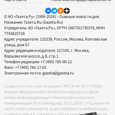
© АО «Газета.Ру» (1999-2026) – Главные новости дня
Название:
Газета.Ru
(Gazeta.Ru)
Учредитель:
АО «Газета.Ру»
, ОГРН 1067761730376, ИНН
7743625728
Адрес учредителя: 125239, Россия, Москва, Коптевская
улица, дом 67
Адрес редакции и издателя:
117105
, г.
Москва
,
Варшавское шоссе, д.9, стр.1
Телефон редакции:
+7 (495) 785-00-12
Факс:
+7 (495) 785-17-01
Электронная почта:
gazeta@gazeta.ru
Свидетельство о регистрации СМИ Эл № ФС77-67642
выдано федеральной службой по надзору в сфере
связи, информационных технологий и массовых
коммуникаций (Роскомнадзор) 10.11.2016 г. Редакция не
несет ответственности за достоверность информации,
содержащейся в рекламных объявлениях. Редакция не