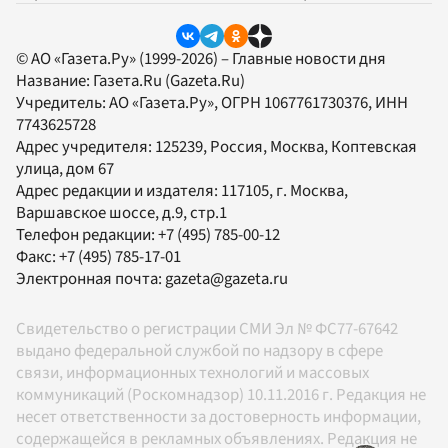
© АО «Газета.Ру» (1999-2026) – Главные новости дня
Название:
Газета.Ru
(Gazeta.Ru)
Учредитель:
АО «Газета.Ру»
, ОГРН 1067761730376, ИНН
7743625728
Адрес учредителя: 125239, Россия, Москва, Коптевская
улица, дом 67
Адрес редакции и издателя:
117105
, г.
Москва
,
Варшавское шоссе, д.9, стр.1
Телефон редакции:
+7 (495) 785-00-12
Факс:
+7 (495) 785-17-01
Электронная почта:
gazeta@gazeta.ru
Свидетельство о регистрации СМИ Эл № ФС77-67642
выдано федеральной службой по надзору в сфере
связи, информационных технологий и массовых
коммуникаций (Роскомнадзор) 10.11.2016 г. Редакция не
несет ответственности за достоверность информации,
содержащейся в рекламных объявлениях. Редакция не