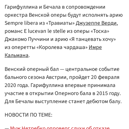
Гарифуллина и Бечала в сопровождении
оркестра Венской оперы будут исполнять арию
Sempre libera из «Травиаты»
Джузеппе Верди
,
романс E lucevan le stelle из оперы «Тоска»
Джакомо Пуччини и арию «Я танцевать хочу»
из оперетты «Королева чардаша»
Имре
Кальмана
.
Венский оперный бал — центральное событие
бального сезона Австрии, пройдет 20 февраля
2020 года. Гарифуллина впервые принимала
участие в открытии Оперного бала в 2015 году.
Для Бечалы выступление станет дебютом балу.
НОВОСТИ ПО ТЕМЕ:
—
Муж Нетребко опроверг слухи об отказе