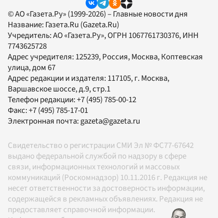
© АО «Газета.Ру» (1999-2026) – Главные новости дня
Название:
Газета.Ru
(Gazeta.Ru)
Учредитель:
АО «Газета.Ру»
, ОГРН 1067761730376, ИНН
7743625728
Адрес учредителя: 125239, Россия, Москва, Коптевская
улица, дом 67
Адрес редакции и издателя:
117105
, г.
Москва
,
Варшавское шоссе, д.9, стр.1
Телефон редакции:
+7 (495) 785-00-12
Факс:
+7 (495) 785-17-01
Электронная почта:
gazeta@gazeta.ru
Свидетельство о регистрации СМИ Эл № ФС77-67642
выдано федеральной службой по надзору в сфере
связи, информационных технологий и массовых
коммуникаций (Роскомнадзор) 10.11.2016 г. Редакция не
несет ответственности за достоверность информации,
содержащейся в рекламных объявлениях. Редакция не
предоставляет справочной информации.