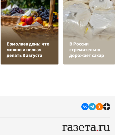
Н
Ермолаев день: что
В России
т
можно и нельзя
стремительно
у
делать 8 августа
дорожает сахар
С