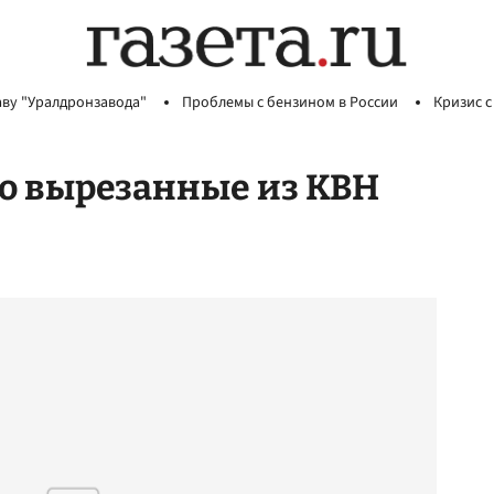
аву "Уралдронзавода"
Проблемы с бензином в России
Кризис с
ро вырезанные из КВН