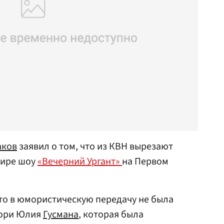
аков
заявил о том, что из КВН вырезают
фире шоу
«Вечерний Ургант»
на Первом
что в юмористическую передачу не была
жюри Юлия
Гусмана
, которая была