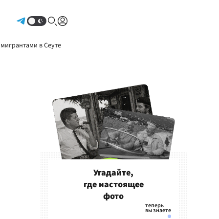
Авторизоваться
 мигрантами в Сеуте
Угадайте,
где настоящее
фото