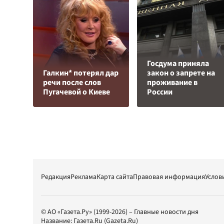
Госдума приняла
Галкин* потерял дар
закон о запрете на
речи после слов
проживание в
Пугачевой о Киеве
России
Редакция
Реклама
Карта сайта
Правовая информация
Услов
© АО «Газета.Ру» (1999-2026) – Главные новости дня
Название:
Газета.Ru
(Gazeta.Ru)