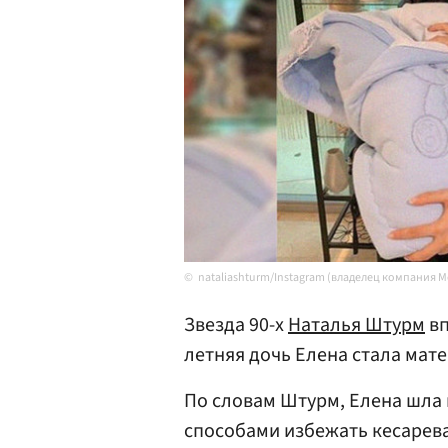
nataliashturm/Instagram (владелец компания 
Звезда 90-х
Наталья Штурм
вп
летняя дочь Елена стала мат
По словам Штурм, Елена шла 
способами избежать кесарева