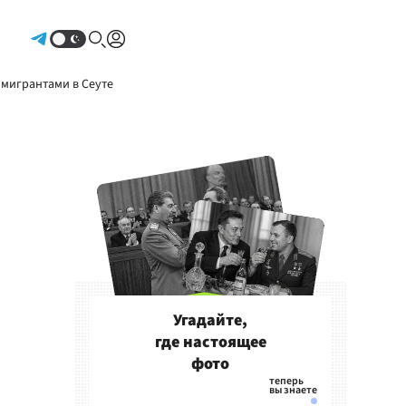
Авторизоваться
 мигрантами в Сеуте
Угадайте,
где настоящее
фото