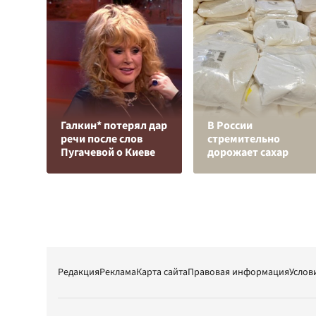
Галкин* потерял дар
В России
речи после слов
стремительно
Пугачевой о Киеве
дорожает сахар
Редакция
Реклама
Карта сайта
Правовая информация
Услов