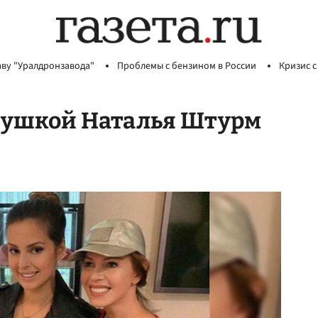
аву "Уралдронзавода"
Проблемы с бензином в России
Кризис с
абушкой Наталья Штурм