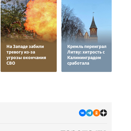
На Западе забили
Кремль переиграл
Л
тревогу из-за
Литву: хитрость с
з
угрозы окончания
Калининградом
в
СВО
сработала
р