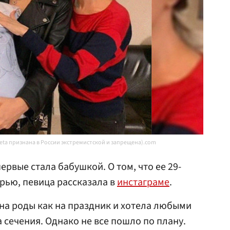
Meta признана в России экстремистской и запрещена).com
ервые стала бабушкой. О том, что ее 29-
ерью, певица рассказала в
инстаграме
.
на роды как на праздник и хотела любыми
 сечения. Однако не все пошло по плану.