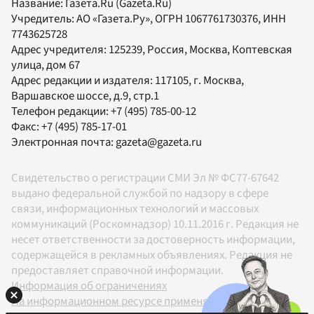
Название:
Газета.Ru
(Gazeta.Ru)
Учредитель:
АО «Газета.Ру»
, ОГРН 1067761730376, ИНН
7743625728
Адрес учредителя: 125239, Россия, Москва, Коптевская
улица, дом 67
Адрес редакции и издателя:
117105
, г.
Москва
,
Варшавское шоссе, д.9, стр.1
Телефон редакции:
+7 (495) 785-00-12
Факс:
+7 (495) 785-17-01
Электронная почта:
gazeta@gazeta.ru
Свидетельство о регистрации СМИ Эл № ФС77-67642
выдано федеральной службой по надзору в сфере
связи, информационных технологий и массовых
коммуникаций (Роскомнадзор) 10.11.2016 г. Редакция не
несет ответственности за достоверность информации,
содержащейся в рекламных объявлениях. Редакция не
предоставляет справочной информации.
Информация об ограничениях
На информационном ресурсе применяются