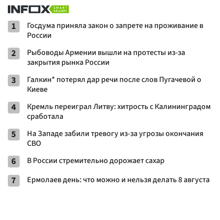
1
Госдума приняла закон о запрете на проживание в
России
2
Рыбоводы Армении вышли на протесты из-за
закрытия рынка России
3
Галкин* потерял дар речи после слов Пугачевой о
Киеве
4
Кремль переиграл Литву: хитрость с Калининградом
сработала
5
На Западе забили тревогу из-за угрозы окончания
СВО
6
В России стремительно дорожает сахар
7
Ермолаев день: что можно и нельзя делать 8 августа