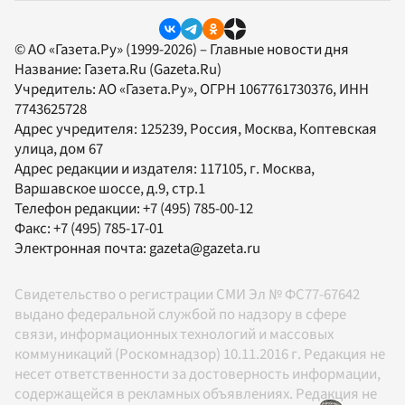
© АО «Газета.Ру» (1999-2026) – Главные новости дня
Название:
Газета.Ru
(Gazeta.Ru)
Учредитель:
АО «Газета.Ру»
, ОГРН 1067761730376, ИНН
7743625728
Адрес учредителя: 125239, Россия, Москва, Коптевская
улица, дом 67
Адрес редакции и издателя:
117105
, г.
Москва
,
Варшавское шоссе, д.9, стр.1
Телефон редакции:
+7 (495) 785-00-12
Факс:
+7 (495) 785-17-01
Электронная почта:
gazeta@gazeta.ru
Свидетельство о регистрации СМИ Эл № ФС77-67642
выдано федеральной службой по надзору в сфере
связи, информационных технологий и массовых
коммуникаций (Роскомнадзор) 10.11.2016 г. Редакция не
несет ответственности за достоверность информации,
содержащейся в рекламных объявлениях. Редакция не