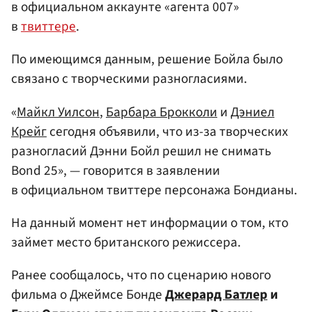
в официальном аккаунте «агента 007»
в
твиттере
.
По имеющимся данным, решение Бойла было
связано с творческими разногласиями.
«
Майкл Уилсон
,
Барбара Брокколи
и
Дэниел
Крейг
сегодня объявили, что из-за творческих
разногласий Дэнни Бойл решил не снимать
Bond 25», — говорится в заявлении
в официальном твиттере персонажа Бондианы.
На данный момент нет информации о том, кто
займет место британского режиссера.
Ранее сообщалось, что по сценарию нового
фильма о Джеймсе Бонде
Джерард Батлер
и