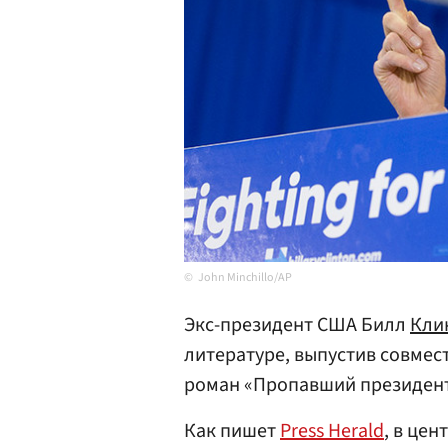
John Minchillo/AP
Экс-президент США Билл
Кли
литературе, выпустив совмес
роман «Пропавший президент
Как пишет
Press Herald
, в цен