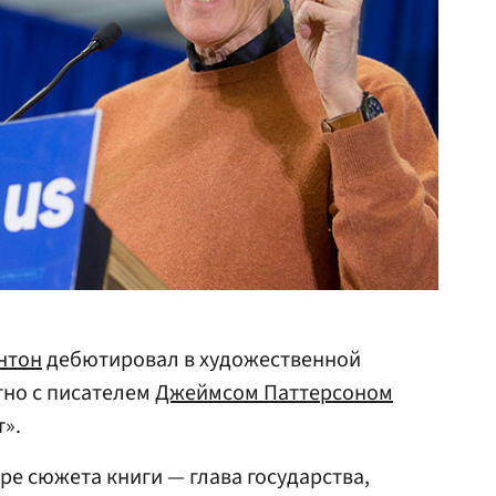
нтон
дебютировал в художественной
тно с писателем
Джеймсом Паттерсоном
».
тре сюжета книги — глава государства,