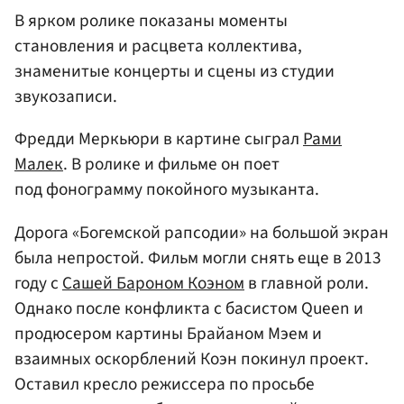
В ярком ролике показаны моменты
становления и расцвета коллектива,
знаменитые концерты и сцены из студии
звукозаписи.
Фредди Меркьюри в картине сыграл
Рами
Малек
. В ролике и фильме он поет
под фонограмму покойного музыканта.
Дорога «Богемской рапсодии» на большой экран
была непростой. Фильм могли снять еще в 2013
году с
Сашей Бароном Коэном
в главной роли.
Однако после конфликта с басистом Queen и
продюсером картины Брайаном Мэем и
взаимных оскорблений Коэн покинул проект.
Оставил кресло режиссера по просьбе