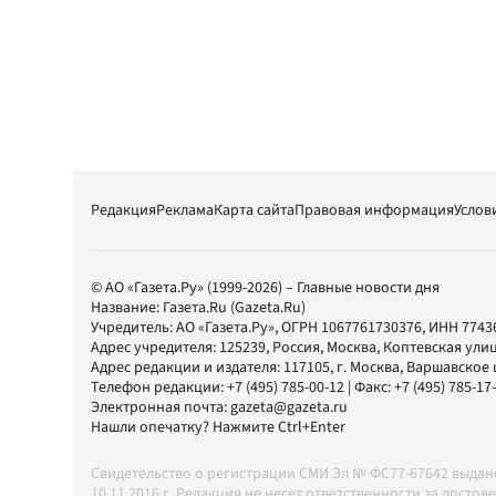
Редакция
Реклама
Карта сайта
Правовая информация
Услов
© АО «Газета.Ру» (1999-2026) – Главные новости дня
Название:
Газета.Ru
(Gazeta.Ru)
Учредитель:
АО «Газета.Ру»
, ОГРН 1067761730376, ИНН 7743
Адрес учредителя: 125239, Россия, Москва, Коптевская улиц
Адрес редакции и издателя:
117105
, г.
Москва
,
Варшавское шо
Телефон редакции:
+7 (495) 785-00-12
| Факс:
+7 (495) 785-17
Электронная почта:
gazeta@gazeta.ru
Нашли опечатку? Нажмите Ctrl+Enter
Свидетельство о регистрации СМИ Эл № ФС77-67642 выда
10.11.2016 г. Редакция не несет ответственности за дос