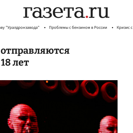
аву "Уралдронзавода"
Проблемы с бензином в России
Кризис с
 отправляются
18 лет