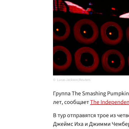
Lucas Jackson/Reuters
Группа The Smashing Pumpkins
лет, сообщает
The Independen
В тур отправятся трое из чет
Джеймс Иха и Джимми Чембе