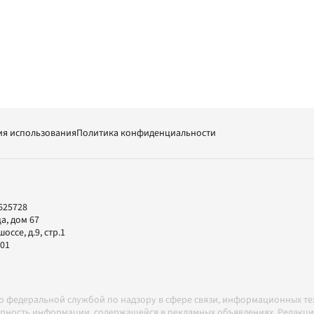
ия использования
Политика конфиденциальности
625728
а, дом 67
ссе, д.9, стр.1
-01
но федеральной службой по надзору в сфере связи, информационных т
товерность информации, содержащейся в рекламных объявлениях. Редак