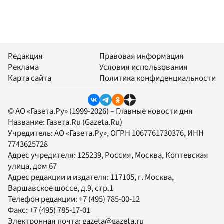
Редакция
Правовая информация
Реклама
Условия использования
Карта сайта
Политика конфиденциальности
© АО «Газета.Ру» (1999-2026) – Главные новости дня
Название:
Газета.Ru
(Gazeta.Ru)
Учредитель:
АО «Газета.Ру»
, ОГРН 1067761730376, ИНН
7743625728
Адрес учредителя: 125239, Россия, Москва, Коптевская
улица, дом 67
Адрес редакции и издателя:
117105
, г.
Москва
,
Варшавское шоссе, д.9, стр.1
Телефон редакции:
+7 (495) 785-00-12
Факс:
+7 (495) 785-17-01
Электронная почта:
gazeta@gazeta.ru