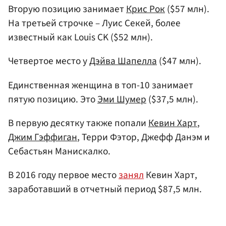
Вторую позицию занимает
Крис Рок
($57 млн).
На третьей строчке – Луис Секей, более
известный как Louis CK ($52 млн).
Четвертое место у
Дэйва Шапелла
($47 млн).
Единственная женщина в топ-10 занимает
пятую позицию. Это
Эми Шумер
($37,5 млн).
В первую десятку также попали
Кевин Харт
,
Джим Гэффиган
, Терри Фэтор, Джефф Данэм и
Себастьян Манискалко.
В 2016 году первое место
занял
Кевин Харт,
заработавший в отчетный период $87,5 млн.