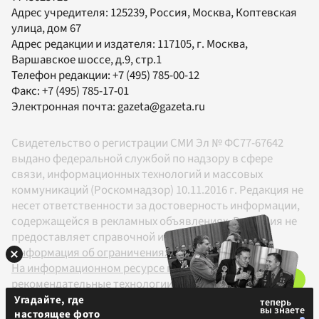
Адрес учредителя: 125239, Россия, Москва, Коптевская
улица, дом 67
Адрес редакции и издателя:
117105
, г.
Москва
,
Варшавское шоссе, д.9, стр.1
Телефон редакции:
+7 (495) 785-00-12
Факс:
+7 (495) 785-17-01
Электронная почта:
gazeta@gazeta.ru
Свидетельство о регистрации СМИ Эл № ФС77-67642
выдано федеральной службой по надзору в сфере
связи, информационных технологий и массовых
коммуникаций (Роскомнадзор) 10.11.2016 г. Редакция не
несет ответственности за достоверность информации,
содержащейся в рекламных объявлениях. Редакция не
предоставляет справочной информации.
Информация об ограничениях
На информационном ресурсе применяются
рекомендательные технологии в соответствии с
Правилами
Угадайте, где
настоящее фото
18+