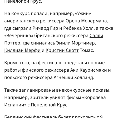
Пенелопой Крус
.
На конкурс попали, например, «Ужин»
американского режиссера Орена Мовермана,
где сыграли Ричард Гир и Ребекка Холл, а также
«Вечеринка» британского режиссера
Салли
Поттер
, где снимались
Эмили Мортимер
,
Киллиан Мерфи
и
Кристин Скотт
Томас.
Кроме того, на фестивале представят новые
работы финского режиссера Аки Каурисмяки и
польского режиссера Агнешки Холланд.
Также запланированы внеконкурсные показы.
Например, зрители увидят фильм «Королева
Испании» с Пенелопой Крус.
Берлинский фестиваль будет проходить с 9