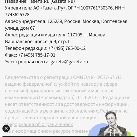
Название:
Газета.Ru
(Gazeta.Ru)
Учредитель:
АО «Газета.Ру»
, ОГРН 1067761730376, ИНН
7743625728
Адрес учредителя: 125239, Россия, Москва, Коптевская
улица, дом 67
Адрес редакции и издателя:
117105
, г.
Москва
,
Варшавское шоссе, д.9, стр.1
Телефон редакции:
+7 (495) 785-00-12
Факс:
+7 (495) 785-17-01
Электронная почта:
gazeta@gazeta.ru
Свидетельство о регистрации СМИ Эл № ФС77-67642
выдано федеральной службой по надзору в сфере
связи, информационных технологий и массовых
коммуникаций (Роскомнадзор) 10.11.2016 г. Редакция не
несет ответственности за достоверность информации,
содержащейся в рекламных объявлениях. Редакция не
предоставляет справочной информации.
Информация об ограничениях
На информационном ресурсе применяются