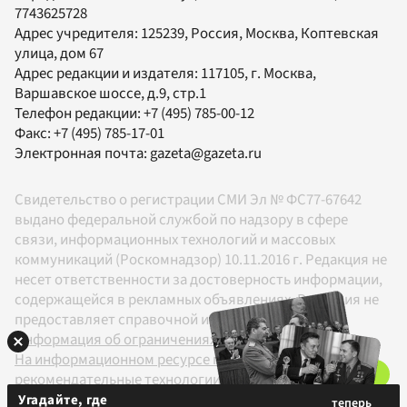
7743625728
Адрес учредителя: 125239, Россия, Москва, Коптевская
улица, дом 67
Адрес редакции и издателя:
117105
, г.
Москва
,
Варшавское шоссе, д.9, стр.1
Телефон редакции:
+7 (495) 785-00-12
Факс:
+7 (495) 785-17-01
Электронная почта:
gazeta@gazeta.ru
Свидетельство о регистрации СМИ Эл № ФС77-67642
выдано федеральной службой по надзору в сфере
связи, информационных технологий и массовых
коммуникаций (Роскомнадзор) 10.11.2016 г. Редакция не
несет ответственности за достоверность информации,
содержащейся в рекламных объявлениях. Редакция не
предоставляет справочной информации.
Информация об ограничениях
На информационном ресурсе применяются
рекомендательные технологии в соответствии с
Правилами
Угадайте, где