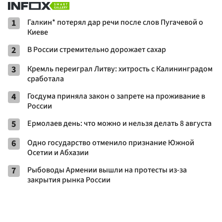
1
Галкин* потерял дар речи после слов Пугачевой о
Киеве
2
В России стремительно дорожает сахар
3
Кремль переиграл Литву: хитрость с Калининградом
сработала
4
Госдума приняла закон о запрете на проживание в
России
5
Ермолаев день: что можно и нельзя делать 8 августа
6
Одно государство отменило признание Южной
Осетии и Абхазии
7
Рыбоводы Армении вышли на протесты из-за
закрытия рынка России