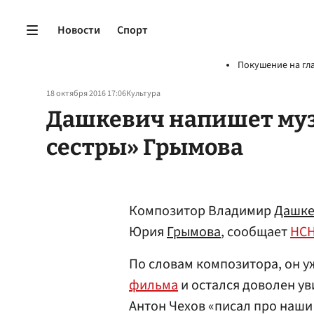
Новости
Спорт
Покушение на гл
18 октября 2016 17:06
Культура
Дашкевич напишет муз
сестры» Грымова
Композитор Владимир
Дашке
Юрия
Грымова
, сообщает
НС
По словам композитора, он 
фильма
и остался доволен ув
Антон Чехов «писал про наши