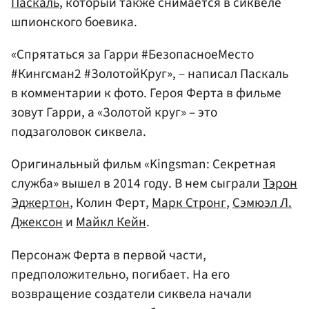
Паскаль
, который также снимается в сиквеле
шпионского боевика.
«Спрятаться за Гарри #БезопасноеМесто
#Кингсман2 #ЗолотойКруг», – написал Паскаль
в комментарии к фото. Героя Ферта в фильме
зовут Гарри, а «Золотой круг» – это
подзаголовок сиквела.
Оригинальный фильм «Kingsman: Секретная
служба» вышел в 2014 году. В нем сыграли
Тэрон
Эджертон
, Колин Ферт,
Марк Стронг
,
Сэмюэл Л.
Джексон
и
Майкл Кейн
.
Персонаж Ферта в первой части,
предположительно, погибает. На его
возвращение создатели сиквела начали