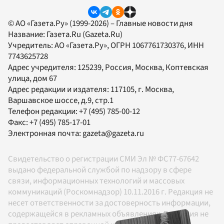
© АО «Газета.Ру» (1999-2026) – Главные новости дня
Название:
Газета.Ru
(Gazeta.Ru)
Учредитель:
АО «Газета.Ру»
, ОГРН 1067761730376, ИНН
7743625728
Адрес учредителя: 125239, Россия, Москва, Коптевская
улица, дом 67
Адрес редакции и издателя:
117105
, г.
Москва
,
Варшавское шоссе, д.9, стр.1
Телефон редакции:
+7 (495) 785-00-12
Факс:
+7 (495) 785-17-01
Электронная почта:
gazeta@gazeta.ru
Свидетельство о регистрации СМИ Эл № ФС77-67642
выдано федеральной службой по надзору в сфере
связи, информационных технологий и массовых
коммуникаций (Роскомнадзор) 10.11.2016 г. Редакция не
несет ответственности за достоверность информации,
содержащейся в рекламных объявлениях. Редакция не