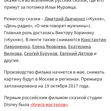
окажется во вселенной русских сказок, где его
примут за потомка Ильи Муромца.
Режиссер сказки –
Дмитрий Дьяченко
(«Кухня»,
«День радио», «О чем говорят мужчины»).
Главная роль досталась Виктору Хориняку
(«Кухня»). В ленте также снимаются
Константин
Лавроненко
,
Елена Яковлева
,
Екатерина
Вилкова
,
Сергей Бурунов
,
Евгений Дятлов
и
другие.
Производство фильма начнется в мае, снимать
картину будут в Москве и регионах. Премьера
запланирована на 19 октября 2017 года.
Первым российским фильмом-сказкой студии
Disney была
«Книга мастеров»
.