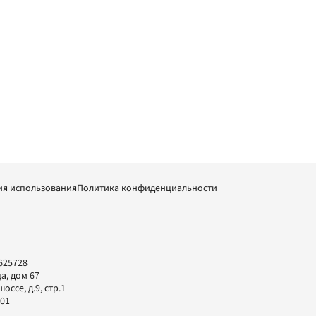
ия использования
Политика конфиденциальности
625728
а, дом 67
ссе, д.9, стр.1
-01