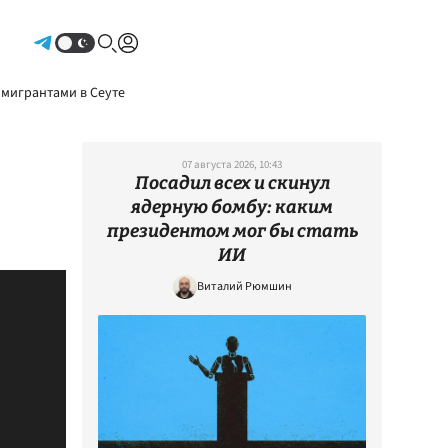
Авторизоваться
 мигрантами в Сеуте
07 августа 2026, 10:43
Посадил всех и скинул
ядерную бомбу: каким
президентом мог бы стать
ИИ
Виталий Рюмшин