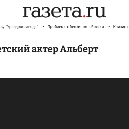
аву "Уралдронзавода"
Проблемы с бензином в России
Кризис с
етский актер Альберт