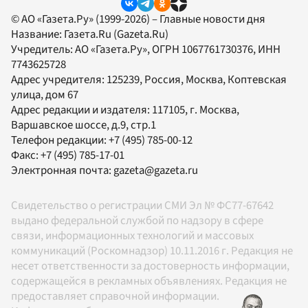
© АО «Газета.Ру» (1999-2026) – Главные новости дня
Название:
Газета.Ru
(Gazeta.Ru)
Учредитель:
АО «Газета.Ру»
, ОГРН 1067761730376, ИНН
7743625728
Адрес учредителя: 125239, Россия, Москва, Коптевская
улица, дом 67
Адрес редакции и издателя:
117105
, г.
Москва
,
Варшавское шоссе, д.9, стр.1
Телефон редакции:
+7 (495) 785-00-12
Факс:
+7 (495) 785-17-01
Электронная почта:
gazeta@gazeta.ru
Свидетельство о регистрации СМИ Эл № ФС77-67642
выдано федеральной службой по надзору в сфере
связи, информационных технологий и массовых
коммуникаций (Роскомнадзор) 10.11.2016 г. Редакция не
несет ответственности за достоверность информации,
содержащейся в рекламных объявлениях. Редакция не
предоставляет справочной информации.