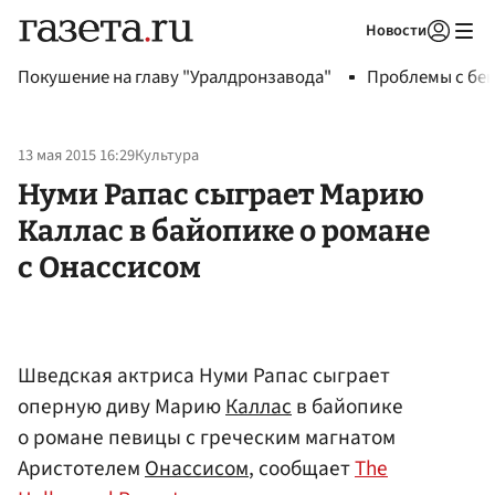
Новости
Авторизоваться
Покушение на главу "Уралдронзавода"
Проблемы с бен
13 мая 2015 16:29
Культура
Нуми Рапас сыграет Марию
Каллас в байопике о романе
с Онассисом
Шведская актриса Нуми Рапас сыграет
оперную диву Марию
Каллас
в байопике
о романе певицы с греческим магнатом
Аристотелем
Онассисом
, сообщает
The