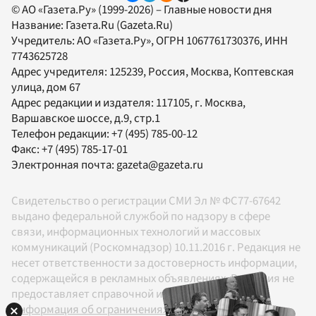
© АО «Газета.Ру» (1999-2026) – Главные новости дня
Название:
Газета.Ru
(Gazeta.Ru)
Учредитель:
АО «Газета.Ру»
, ОГРН 1067761730376, ИНН
7743625728
Адрес учредителя: 125239, Россия, Москва, Коптевская
улица, дом 67
Адрес редакции и издателя:
117105
, г.
Москва
,
Варшавское шоссе, д.9, стр.1
Телефон редакции:
+7 (495) 785-00-12
Факс:
+7 (495) 785-17-01
Электронная почта:
gazeta@gazeta.ru
Свидетельство о регистрации СМИ Эл № ФС77-67642
выдано федеральной службой по надзору в сфере
связи, информационных технологий и массовых
коммуникаций (Роскомнадзор) 10.11.2016 г. Редакция не
несет ответственности за достоверность информации,
содержащейся в рекламных объявлениях. Редакция не
предоставляет справочной информации.
Информация об ограничениях