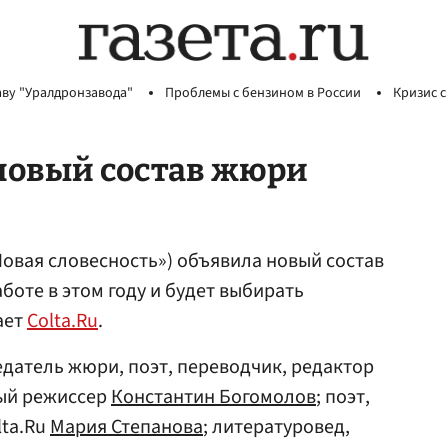
аву "Уралдронзавода"
Проблемы с бензином в России
Кризис с
новый состав жюри
овая словесность») объявила новый состав
боте в этом году и будет выбирать
ает
Colta.Ru
.
едатель жюри, поэт, переводчик, редактор
ный режиссер
Константин Богомолов
; поэт,
lta.Ru
Мария Степанова
; литературовед,