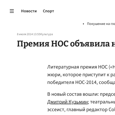
Новости
Спорт
Покушение на гл
8 июля 2014 13:55
Культура
Премия НОС объявила 
Литературная премия НОС («Н
жюри, которое приступит к ра
победителя НОС-2014, сообщ
В новый состав вошли: предс
Дмитрий Кузьмин
; театраль
эссеист, главный редактор Co