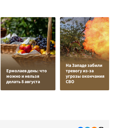
На Западе забили
Ермолаев день: что
тревогу из-за
В
можно и нельзя
угрозы окончания
с
делать 8 августа
СВО
д