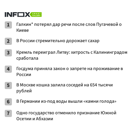
1
Галкин* потерял дар речи после слов Пугачевой о
Киеве
2
В России стремительно дорожает сахар
3
Кремль переиграл Литву: хитрость с Калининградом
сработала
4
Госдума приняла закон о запрете на проживание в
России
5
В Москве кошка залила соседей на 654 тысячи
рублей
6
В Германии из-под воды вышли «камни голода»
7
Одно государство отменило признание Южной
Осетии и Абхазии