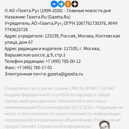
© АО «Газета.Ру» (1999-2026) – Главные новости дня
Название:
Газета.Ru
(Gazeta.Ru)
Учредитель:
АО «Газета.Ру»
, ОГРН 1067761730376, ИНН
7743625728
Адрес учредителя: 125239, Россия, Москва, Коптевская
улица, дом 67
Адрес редакции и издателя:
117105
, г.
Москва
,
Варшавское шоссе, д.9, стр.1
Телефон редакции:
+7 (495) 785-00-12
Факс:
+7 (495) 785-17-01
Электронная почта:
gazeta@gazeta.ru
Свидетельство о регистрации СМИ Эл № ФС77-67642
выдано федеральной службой по надзору в сфере
связи, информационных технологий и массовых
коммуникаций (Роскомнадзор) 10.11.2016 г. Редакция не
несет ответственности за достоверность информации,
содержащейся в рекламных объявлениях. Редакция не
предоставляет справочной информации.