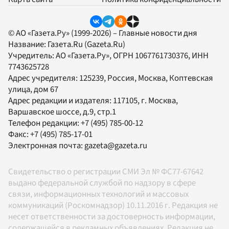
© АО «Газета.Ру» (1999-2026) – Главные новости дня
Название:
Газета.Ru
(Gazeta.Ru)
Учредитель:
АО «Газета.Ру»
, ОГРН 1067761730376, ИНН
7743625728
Адрес учредителя: 125239, Россия, Москва, Коптевская
улица, дом 67
Адрес редакции и издателя:
117105
, г.
Москва
,
Варшавское шоссе, д.9, стр.1
Телефон редакции:
+7 (495) 785-00-12
Факс:
+7 (495) 785-17-01
Электронная почта:
gazeta@gazeta.ru
Свидетельство о регистрации СМИ Эл № ФС77-67642
выдано федеральной службой по надзору в сфере
связи, информационных технологий и массовых
коммуникаций (Роскомнадзор) 10.11.2016 г. Редакция не
несет ответственности за достоверность информации,
содержащейся в рекламных объявлениях. Редакция не