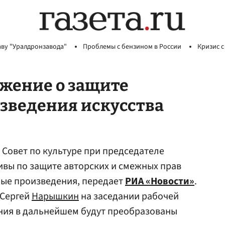
аву "Уралдронзавода"
Проблемы с бензином в России
Кризис с
ожение о защите
изведения искусства
 Совет по культуре при председателе
вы по защите авторских и смежных прав
ные произведения, передает
РИА «Новости»
.
 Сергей
Нарышкин
на заседании рабочей
ения в дальнейшем будут преобразованы