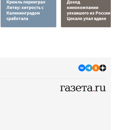
Кремль переиграл
Доход
Л
Литву: хитрость с
кинокомпании
з
Калининградом
уехавшего из России
в
сработала
Цекало упал вдвое
р