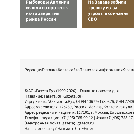
Рыбоводы Армении
На Западе забили
вышли на протесты
тревогу из-за
из-за закрытия
угрозы окончания
рынка России
СВО
Редакция
Реклама
Карта сайта
Правовая информация
Услов
© АО «Газета.Ру» (1999-2026) – Главные новости дня
Название:
Газета.Ru
(Gazeta.Ru)
Учредитель:
АО «Газета.Ру»
, ОГРН 1067761730376, ИНН 7743
Адрес учредителя: 125239, Россия, Москва, Коптевская улиц
Адрес редакции и издателя:
117105
, г.
Москва
,
Варшавское шо
Телефон редакции:
+7 (495) 785-00-12
| Факс:
+7 (495) 785-17
Электронная почта:
gazeta@gazeta.ru
Нашли опечатку? Нажмите Ctrl+Enter