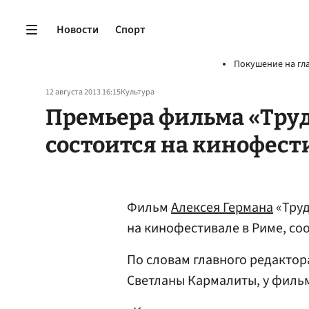
Новости
Спорт
Покушение на гл
12 августа 2013 16:15
Культура
Премьера фильма «Труд
состоится на кинофест
Фильм
Алексея Германа
«Труд
на кинофестивале в Риме, с
По словам главного редакто
Светланы Кармалиты, у фильм