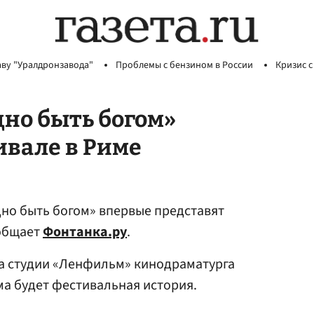
аву "Уралдронзавода"
Проблемы с бензином в России
Кризис с
но быть богом»
ивале в Риме
но быть богом» впервые представят
ообщает
Фонтанка.ру
.
ра студии «Ленфильм» кинодраматурга
а будет фестивальная история.