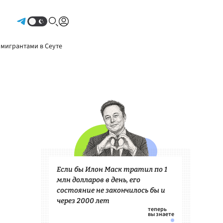
Авторизоваться
 мигрантами в Сеуте
Если бы Илон Маск тратил по 1
млн долларов в день, его
состояние не закончилось бы и
через 2000 лет