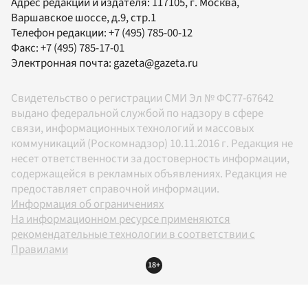
Адрес редакции и издателя:
117105
, г.
Москва
,
Варшавское шоссе, д.9, стр.1
Телефон редакции:
+7 (495) 785-00-12
Факс:
+7 (495) 785-17-01
Электронная почта:
gazeta@gazeta.ru
Свидетельство о регистрации СМИ Эл № ФС77-67642
выдано федеральной службой по надзору в сфере
связи, информационных технологий и массовых
коммуникаций (Роскомнадзор) 10.11.2016 г. Редакция не
несет ответственности за достоверность информации,
содержащейся в рекламных объявлениях. Редакция не
предоставляет справочной информации.
Информация об ограничениях
На информационном ресурсе применяются
рекомендательные технологии в соответствии с
Правилами
18+