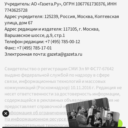
Учредитель:
АО «Газета.Ру»
, ОГРН 1067761730376, ИНН
7743625728
Адрес учредителя: 125239, Россия, Москва, Коптевская
улица, дом 67
Адрес редакции и издателя:
117105
, г.
Москва
,
Варшавское шоссе, д.9, стр.1
Телефон редакции:
+7 (495) 785-00-12
Факс:
+7 (495) 785-17-01
Электронная почта:
gazeta@gazeta.ru
Свидетельство о регистрации СМИ Эл № ФС77-67642
выдано федеральной службой по надзору в сфере
связи, информационных технологий и массовых
коммуникаций (Роскомнадзор) 10.11.2016 г. Редакция не
несет ответственности за достоверность информации,
содержащейся в рекламных объявлениях. Редакция не
предоставляет справочной информации.
Информация об ограничениях
На информационном ресурсе применяются
рекомендательные технологии в соответствии с