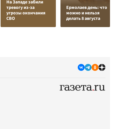
На Западе забили
Л
тревогу из-за
Ермолаев день: что
з
угрозы окончания
можно и нельзя
в
СВО
делать 8 августа
р