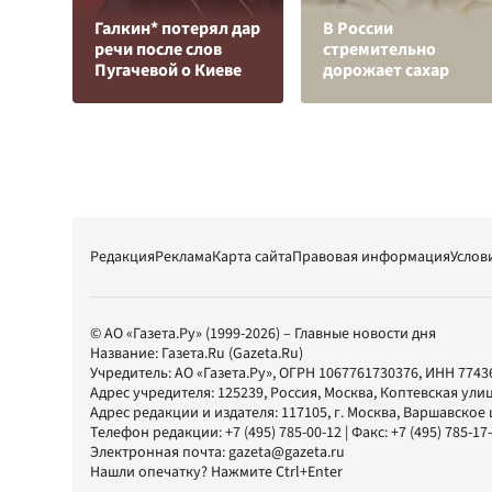
Галкин* потерял дар
В России
речи после слов
стремительно
Пугачевой о Киеве
дорожает сахар
Редакция
Реклама
Карта сайта
Правовая информация
Услов
© АО «Газета.Ру» (1999-2026) – Главные новости дня
Название:
Газета.Ru
(Gazeta.Ru)
Учредитель:
АО «Газета.Ру»
, ОГРН 1067761730376, ИНН 7743
Адрес учредителя: 125239, Россия, Москва, Коптевская улиц
Адрес редакции и издателя:
117105
, г.
Москва
,
Варшавское шо
Телефон редакции:
+7 (495) 785-00-12
| Факс:
+7 (495) 785-17
Электронная почта:
gazeta@gazeta.ru
Нашли опечатку? Нажмите Ctrl+Enter