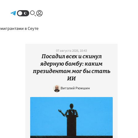
Авторизоваться
 мигрантами в Сеуте
07 августа 2026, 10:43
Посадил всех и скинул
ядерную бомбу: каким
президентом мог бы стать
ИИ
Виталий Рюмшин