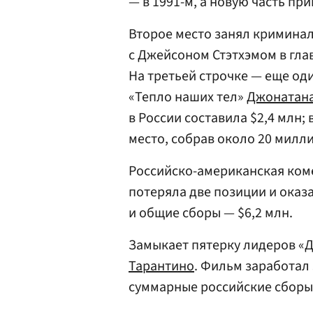
— в 1991-м, а новую часть пр
Второе место занял кримина
с Джейсоном Стэтхэмом в гла
На третьей строчке — еще од
«Тепло наших тел»
Джонатана
в России составила $2,4 млн;
место, собрав около 20 милл
Российско-американская ком
потеряла две позиции и оказа
и общие сборы — $6,2 млн.
Замыкает пятерку лидеров 
Тарантино
. Фильм заработал 
суммарные российские сборы 