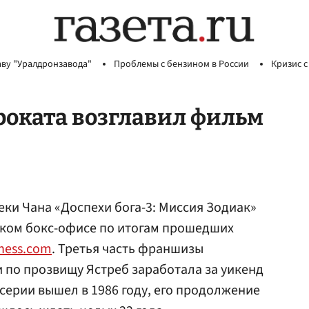
аву "Уралдронзавода"
Проблемы с бензином в России
Кризис с
роката возглавил фильм
ки Чана «Доспехи бога-3: Миссия Зодиак»
ском бокс-офисе по итогам прошедших
ness.com
. Третья часть франшизы
 по прозвищу Ястреб заработала за уикенд
серии вышел в 1986 году, его продолжение