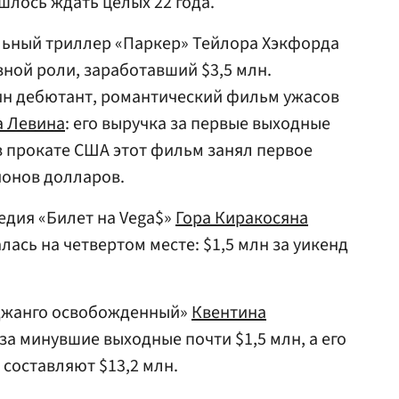
ишлось ждать целых 22 года.
льный триллер «Паркер» Тейлора Хэкфорда
вной роли, заработавший $3,5 млн.
ин дебютант, романтический фильм ужасов
 Левина
: его выручка за первые выходные
 в прокате США этот фильм занял первое
ионов долларов.
едия «Билет на Vega$»
Гора Киракосяна
лась на четвертом месте: $1,5 млн за уикенд
«Джанго освобожденный»
Квентина
за минувшие выходные почти $1,5 млн, а его
составляют $13,2 млн.