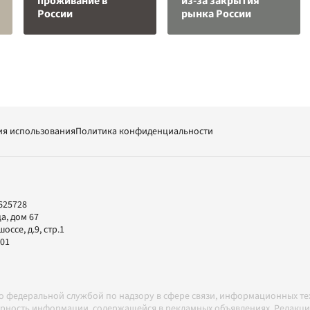
проживание в
из-за закрытия
России
рынка России
ия использования
Политика конфиденциальности
625728
а, дом 67
ссе, д.9, стр.1
-01
но федеральной службой по надзору в сфере связи, информационных т
товерность информации, содержащейся в рекламных объявлениях. Редак