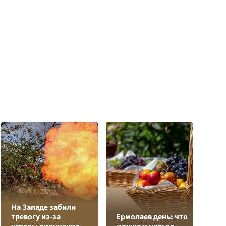
На Западе забили
К
тревогу из-за
Ермолаев день: что
Л