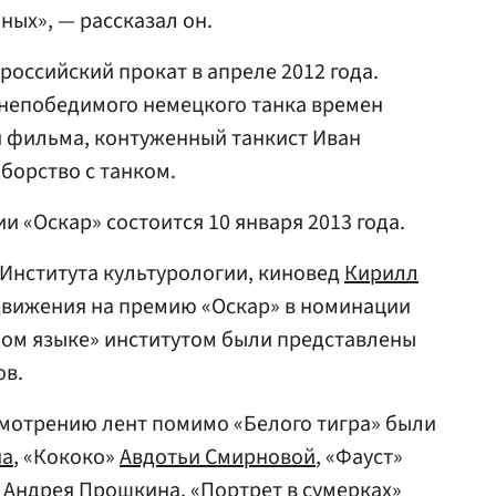
ных», — рассказал он.
оссийский прокат в апреле 2012 года.
 непобедимого немецкого танка времен
й фильма, контуженный танкист Иван
борство с танком.
 «Оскар» состоится 10 января 2013 года.
Института культурологии, киновед
Кирилл
ыдвижения на премию «Оскар» в номинации
ом языке» институтом были представлены
ов.
смотрению лент помимо «Белого тигра» были
на
, «Кококо»
Авдотьи Смирновой
, «Фауст»
»
Андрея Прошкина
, «Портрет в сумерках»