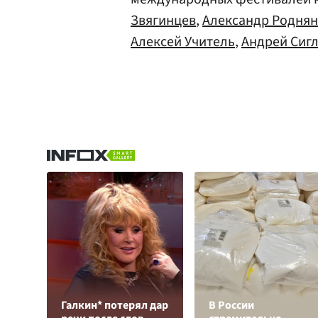
Звягинцев
,
Александр Родня
Алексей Учитель
,
Андрей Сиг
Галкин* потерял дар
В России