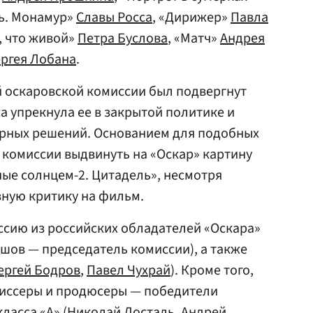
рь. Монамур»
Славы Росса
, «Дирижер»
Павла
, что живой»
Петра Буслова
, «Матч»
Андрея
ргея Лобана
.
ой оскаровской комиссии был подвергнут
са упрекнула ее в закрытой политике и
рных решений. Основанием для подобных
комиссии выдвинуть на «Оскар» картину
ые солнцем-2. Цитадель», несмотря
вную критику на фильм.
ссию из российских обладателей «Оскара»
шов — председатель комиссии), а также
ергей Бодров
,
Павел Чухрай
). Кроме того,
жиссеры и продюсеры — победители
асса «А» (
Николай Досталь
,
Андрей