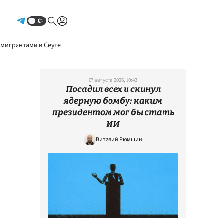
Авторизоваться
 мигрантами в Сеуте
07 августа 2026, 10:43
Посадил всех и скинул
ядерную бомбу: каким
президентом мог бы стать
ИИ
Виталий Рюмшин