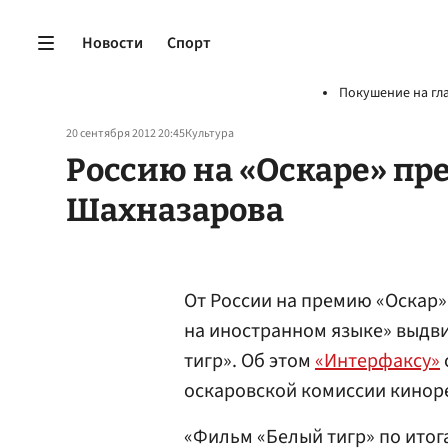
Новости
Спорт
Покушение на гл
20 сентября 2012 20:45
Культура
Россию на «Оскаре» пр
Шахназарова
От России на премию «Оскар
на иностранном языке» выдв
тигр». Об этом
«Интерфаксу»
оскаровской комиссии кино
«Фильм «Белый тигр» по ито