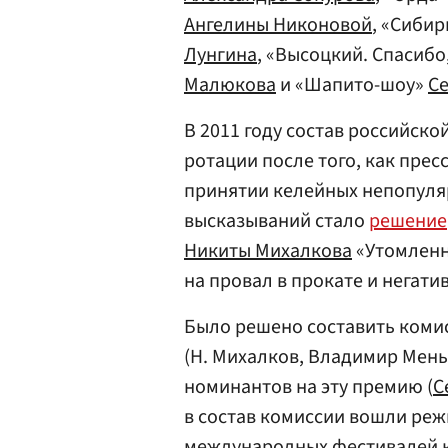
Ангелины Никоновой
, «Сиби
Лунгина
, «Высоцкий. Спасибо
Малюкова
и «Шапито-шоу»
Се
В 2011 году состав российск
ротации после того, как прес
принятии келейных непопуля
высказываний стало
решение
Никиты Михалкова
«Утомленн
на провал в прокате и негати
Было решено составить коми
(Н. Михалков, Владимир Мень
номинантов на эту премию (
С
в состав комиссии вошли ре
международных фестивалей кл