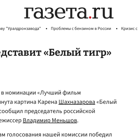
аву "Уралдронзавода"
Проблемы с бензином в России
Кризис с
едставит «Белый тигр»
» в номинации «Лучший фильм
инута картина Карена
Шахназарова
«Белый
сообщил председатель российской
режиссер
Владимир Меньшов
.
гам голосования нашей комиссии победил