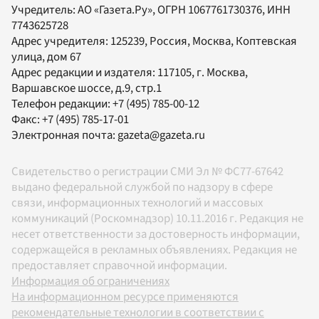
Учредитель:
АО «Газета.Ру»
, ОГРН 1067761730376, ИНН
7743625728
Адрес учредителя: 125239, Россия, Москва, Коптевская
улица, дом 67
Адрес редакции и издателя:
117105
, г.
Москва
,
Варшавское шоссе, д.9, стр.1
Телефон редакции:
+7 (495) 785-00-12
Факс:
+7 (495) 785-17-01
Электронная почта:
gazeta@gazeta.ru
Свидетельство о регистрации СМИ Эл № ФС77-67642
выдано федеральной службой по надзору в сфере
связи, информационных технологий и массовых
коммуникаций (Роскомнадзор) 10.11.2016 г. Редакция не
несет ответственности за достоверность информации,
содержащейся в рекламных объявлениях. Редакция не
предоставляет справочной информации.
Информация об ограничениях
На информационном ресурсе применяются
рекомендательные технологии в соответствии с