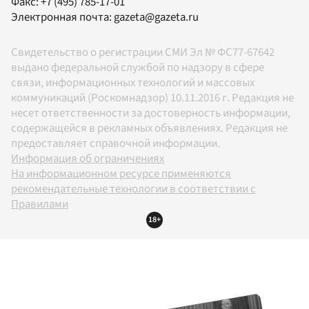
Факс:
+7 (495) 785-17-01
Электронная почта:
gazeta@gazeta.ru
Свидетельство о регистрации СМИ Эл № ФС77-67642
выдано федеральной службой по надзору в сфере
связи, информационных технологий и массовых
коммуникаций (Роскомнадзор) 10.11.2016 г. Редакция не
несет ответственности за достоверность информации,
содержащейся в рекламных объявлениях. Редакция не
предоставляет справочной информации.
Информация об ограничениях
На информационном ресурсе применяются
рекомендательные технологии в соответствии с
Правилами
18+