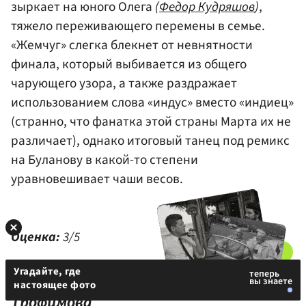
зыркает на юного Олега
(
Федор Кудряшов
)
,
тяжело переживающего перемены в семье.
«Жемчуг» слегка блекнет от невнятности
финала, который выбивается из общего
чарующего узора, а также раздражает
использованием слова «индус» вместо «индиец»
(странно, что фанатка этой страны Марта их не
различает), однако итоговый танец под ремикс
на Буланову в какой-то степени
уравновешивает чаши весов.
Оценка:
3/5
Угадайте, где
«Большая земля»,
реж.
Юлия
настоящее фото
Трофимова