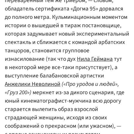
переваренный тем же Триером, — словом,
обладатель сертификата «Догма 95» дорвался
до полного метра. Кульминационным моментом
истории о вышедшей в тираж постановщице,
которая задумывает новый экспериментальный
спектакль и сближается с командой арбатских
танцоров, становится групповое
изнасилование (так что дух
Нила Геймана
тут
в некоторой мере все-таки присутствует), а
выступление балабановской артистки
Анжелики Неволиной
(«Про уродов и людей»,
«Груз 200»)
меркнет из-за дикого сценария, где
юный кинематографист-мужчина всю дорогу
старается вылепить образ взрослой
страдающей женщины, исходя из своих
соображений о прекрасном (или ужасном), —