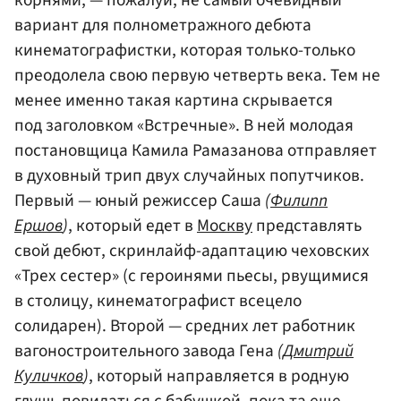
корнями, — пожалуй, не самый очевидный
вариант для полнометражного дебюта
кинематографистки, которая только-только
преодолела свою первую четверть века. Тем не
менее именно такая картина скрывается
под заголовком «Встречные». В ней молодая
постановщица Камила Рамазанова отправляет
в духовный трип двух случайных попутчиков.
Первый — юный режиссер Саша
(
Филипп
Ершов
)
, который едет в
Москву
представлять
свой дебют, скринлайф-адаптацию чеховских
«Трех сестер» (с героинями пьесы, рвущимися
в столицу, кинематографист всецело
солидарен). Второй — средних лет работник
вагоностроительного завода Гена
(
Дмитрий
Куличков
)
, который направляется в родную