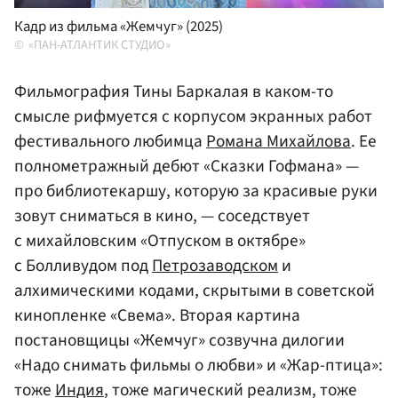
Кадр из фильма «Жемчуг» (2025)
«ПАН-АТЛАНТИК СТУДИО»
Фильмография Тины Баркалая в каком-то
смысле рифмуется с корпусом экранных работ
фестивального любимца
Романа Михайлова
. Ее
полнометражный дебют «Сказки Гофмана» —
про библиотекаршу, которую за красивые руки
зовут сниматься в кино, — соседствует
с михайловским «Отпуском в октябре»
с Болливудом под
Петрозаводском
и
алхимическими кодами, скрытыми в советской
кинопленке «Свема». Вторая картина
постановщицы «Жемчуг» созвучна дилогии
«Надо снимать фильмы о любви» и «Жар-птица»:
тоже
Индия
, тоже магический реализм, тоже