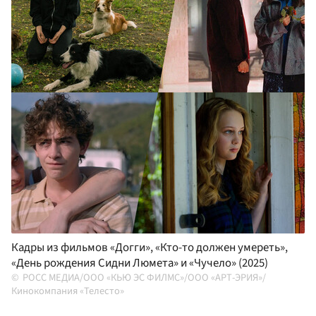
Кадры из фильмов «Догги», «Кто-то должен умереть»,
«День рождения Сидни Люмета» и «Чучело» (2025)
РОСС МЕДИА/ООО «КЬЮ ЭС ФИЛМС»/ООО «АРТ-ЭРИЯ»/
Кинокомпания «Телесто»