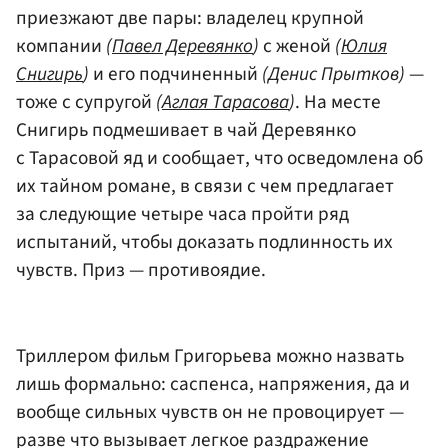
приезжают две пары: владелец крупной
компании
(
Павел Деревянко
)
с женой
(
Юлия
Снигирь
)
и его подчиненный
(Денис Прытков)
—
тоже с супругой
(
Аглая Тарасова
)
. На месте
Снигирь подмешивает в чай Деревянко
с Тарасовой яд и сообщает, что осведомлена об
их тайном романе, в связи с чем предлагает
за следующие четыре часа пройти ряд
испытаний, чтобы доказать подлинность их
чувств. Приз — противоядие.
Триллером фильм Григорьева можно назвать
лишь формально: саспенса, напряжения, да и
вообще сильных чувств он не провоцирует —
разве что вызывает легкое раздражение