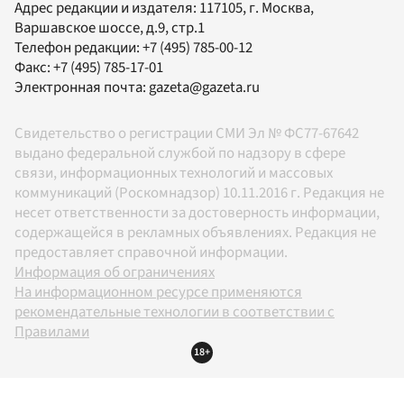
Адрес редакции и издателя:
117105
, г.
Москва
,
Варшавское шоссе, д.9, стр.1
Телефон редакции:
+7 (495) 785-00-12
Факс:
+7 (495) 785-17-01
Электронная почта:
gazeta@gazeta.ru
Свидетельство о регистрации СМИ Эл № ФС77-67642
выдано федеральной службой по надзору в сфере
связи, информационных технологий и массовых
коммуникаций (Роскомнадзор) 10.11.2016 г. Редакция не
несет ответственности за достоверность информации,
содержащейся в рекламных объявлениях. Редакция не
предоставляет справочной информации.
Информация об ограничениях
На информационном ресурсе применяются
рекомендательные технологии в соответствии с
Правилами
18+