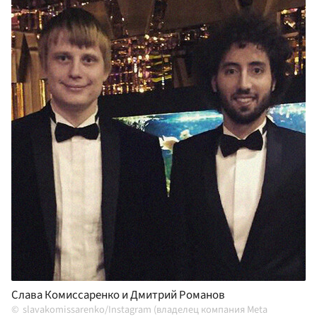
Слава Комиссаренко и Дмитрий Романов
slavakomissarenko/Instagram (владелец компания Meta