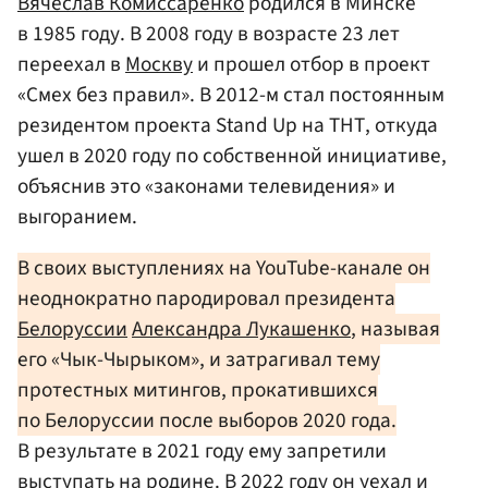
Вячеслав Комиссаренко
родился в Минске
в 1985 году. В 2008 году в возрасте 23 лет
переехал в
Москву
и прошел отбор в проект
«Смех без правил». В 2012-м стал постоянным
резидентом проекта Stand Up на ТНТ, откуда
ушел в 2020 году по собственной инициативе,
объяснив это «законами телевидения» и
выгоранием.
В своих выступлениях на YouTube-канале он
неоднократно пародировал президента
Белоруссии
Александра Лукашенко
, называя
его «Чык-Чырыком», и затрагивал тему
протестных митингов, прокатившихся
по Белоруссии после выборов 2020 года.
В результате в 2021 году ему запретили
выступать на родине. В 2022 году он уехал и