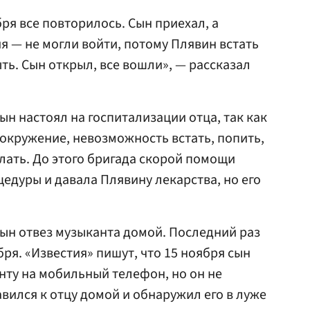
бря все повторилось. Сын приехал, а
я — не могли войти, потому Плявин встать
ыть. Сын открыл, все вошли», — рассказал
н настоял на госпитализации отца, так как
окружение, невозможность встать, попить,
елать. До этого бригада скорой помощи
дуры и давала Плявину лекарства, но его
ын отвез музыканта домой. Последний раз
бря. «Известия» пишут, что 15 ноября сын
нту на мобильный телефон, но он не
вился к отцу домой и обнаружил его в луже