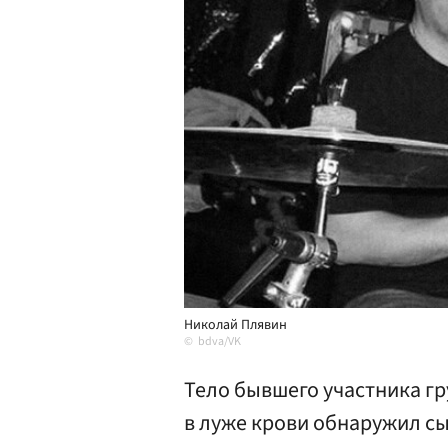
Николай Плявин
bdva/VK
Тело бывшего участника гр
в луже крови обнаружил сы