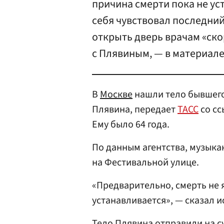
причина смерти пока не ус
себя чувствовал последний
открыть дверь врачам «ско
с Плявиным, — в материале
В
Москве
нашли тело бывшего
Плявина, передает
ТАСС
со сс
Ему было 64 года.
По данным агентства, музыка
на Фестивальной улице.
«Предварительно, смерть не 
устанавливается», — сказал и
Тело Плявина отправили на с