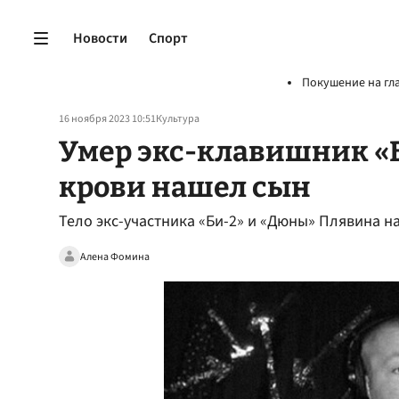
Новости
Спорт
Покушение на гл
16 ноября 2023 10:51
Культура
Умер экс-клавишник «Би
крови нашел сын
Тело экс-участника «Би-2» и «Дюны» Плявина 
Алена Фомина