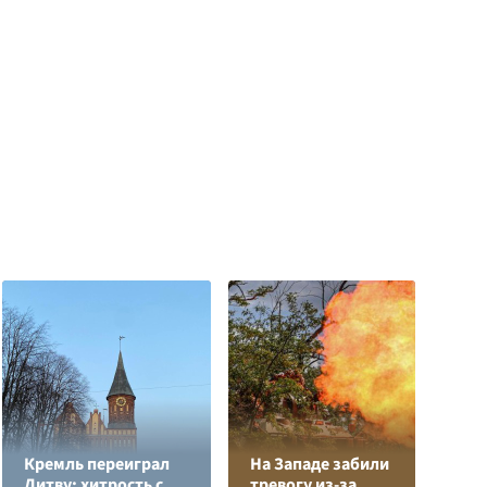
Кремль переиграл
На Западе забили
Л
Литву: хитрость с
тревогу из-за
з