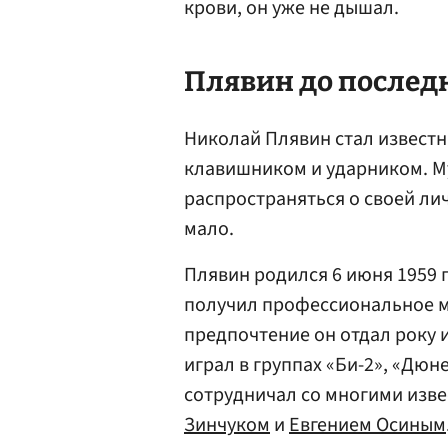
крови, он уже не дышал.
Плявин до последн
Николай Плявин стал известн
клавишником и ударником. Му
распространяться о своей ли
мало.
Плявин родился 6 июня 1959 г
получил профессиональное м
предпочтение он отдал року и
играл в группах «Би-2», «Дюн
сотрудничал со многими изв
Зинчуком
и
Евгением Осиным