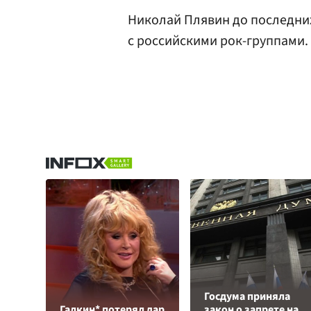
Николай Плявин до последни
с российскими рок-группами.
Госдума приняла
Галкин* потерял дар
закон о запрете на