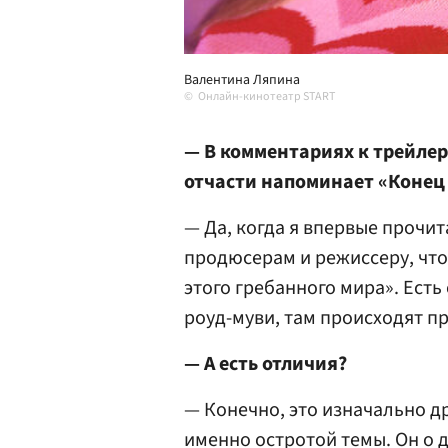
Валентина Ляпина
Онлайн-кинотеатр START
— В комментариях к трейлер
отчасти напоминает «Конец 
— Да, когда я впервые прочит
продюсерам и режиссеру, что
этого гребанного мира». Есть
роуд-муви, там происходят п
— А есть отличия?
— Конечно, это изначально др
именно остротой темы. Он о д