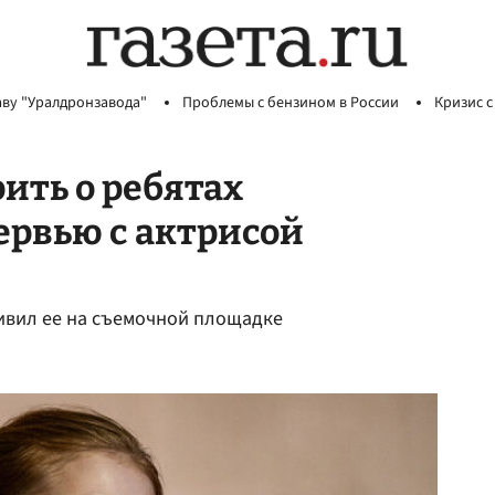
аву "Уралдронзавода"
Проблемы с бензином в России
Кризис с
рить о ребятах
ервью с актрисой
дивил ее на съемочной площадке