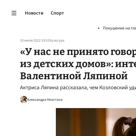
Новости
Спорт
Покушение на гл
10 июля 2022 19:52
Культура
«У нас не принято гово
из детских домов»: инт
Валентиной Ляпиной
Актриса Ляпина рассказала, чем Козловский у
Александра Нехотина