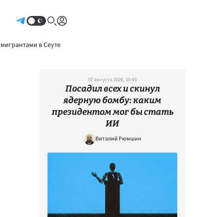
Авторизоваться
 мигрантами в Сеуте
07 августа 2026, 10:43
Посадил всех и скинул
ядерную бомбу: каким
президентом мог бы стать
ИИ
Виталий Рюмшин