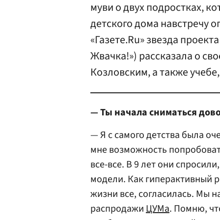
муви о двух подростках, к
детского дома навстречу 
«Газете.Ru» звезда проект
Жвачка!») рассказала о св
Козловским, а также учебе
— Ты начала сниматься дово
— Я с самого детства была о
мне возможность попробовать 
все-все. В 9 лет они спросили
модели. Как гиперактивный р
жизни все, согласилась. Мы н
распродажи
ЦУМа
. Помню, ч