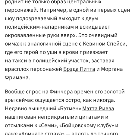
роднит не только образ центральных
персонажей. Например, в одной из первых сцен
шоу подозреваемый выходит к двум
полицейским-напарникам и вскидывает
окровавленные руки вверх. Это очевидный
оммаж к аналогичной сцене с
Кевином Спейси
,
где его герой по уши в крови приезжает
на такси в полицейский участок, заставая
врасплох персонажей
Брэда Питта
и Моргана
Фримана.
Вообще спрос на Финчера времен его золотой
эры сейчас ощущается остро, как никогда.
Недавно вышедший «Бэтмен»
Мэтта Ривза
нашпигован неприкрытыми цитатами и
отсылками к «Семи», «Бойцовскому клубу» и
даже «Комнате страха» — вплоть до точного