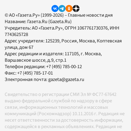
© АО «Газета.Ру» (1999-2026) – Главные новости дня
Название:
Газета.Ru
(Gazeta.Ru)
Учредитель:
АО «Газета.Ру»
, ОГРН 1067761730376, ИНН
7743625728
Адрес учредителя: 125239, Россия, Москва, Коптевская
улица, дом 67
Адрес редакции и издателя:
117105
, г.
Москва
,
Варшавское шоссе, д.9, стр.1
Телефон редакции:
+7 (495) 785-00-12
Факс:
+7 (495) 785-17-01
Электронная почта:
gazeta@gazeta.ru
Свидетельство о регистрации СМИ Эл № ФС77-67642
выдано федеральной службой по надзору в сфере
связи, информационных технологий и массовых
коммуникаций (Роскомнадзор) 10.11.2016 г. Редакция не
несет ответственности за достоверность информации,
содержащейся в рекламных объявлениях. Редакция не