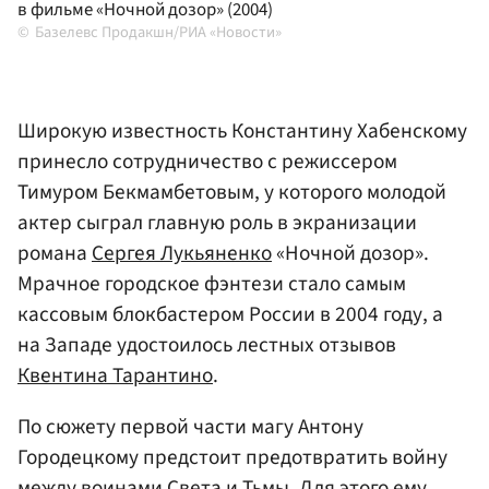
в фильме «Ночной дозор» (2004)
Базелевс Продакшн/РИА «Новости»
Широкую известность Константину Хабенскому
принесло сотрудничество с режиссером
Тимуром Бекмамбетовым, у которого молодой
актер сыграл главную роль в экранизации
романа
Сергея Лукьяненко
«Ночной дозор».
Мрачное городское фэнтези стало самым
кассовым блокбастером России в 2004 году, а
на Западе удостоилось лестных отзывов
Квентина Тарантино
.
По сюжету первой части магу Антону
Городецкому предстоит предотвратить войну
между воинами Света и Тьмы. Для этого ему