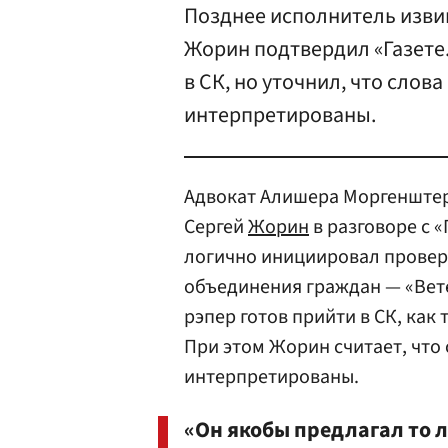
Позднее исполнитель изви
Жорин подтвердил «Газете.
в СК, но уточнил, что слов
интерпретированы.
Адвокат Алишера Моргенштер
Сергей
Жорин
в разговоре с «
логично инициировал проверк
объединения граждан — «Вете
рэпер готов прийти в СК, ка
При этом Жорин считает, чт
интерпретированы.
«Он якобы предлагал то л