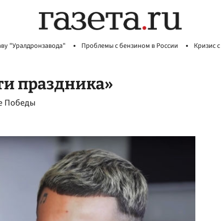
аву "Уралдронзавода"
Проблемы с бензином в России
Кризис с
ти праздника»
е Победы