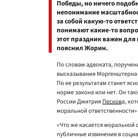
Победы, но ничего подоб
непонимание масштабност
за собой какую-то ответс
понимают какие-то вопро
этот праздник важен для 
пояснил Жорин.
По словам адвоката, поручен
высказывания Моргенштерна 
По ее результатам станет ясн
норме закона или нет. Он та
России Дмитрия
Песков
а, ко
моральной ответственности»
«Что же касается моральной 
публичные извинения в социа