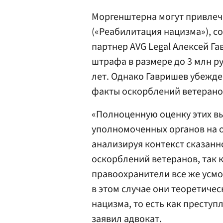
Моргенштерна могут привлечь
(«Реабилитация нацизма»), с
партнер AVG Legal Алексей Га
штрафа в размере до 3 млн р
лет. Однако Гавришев убежде
факты оскорблений ветерано
«Полноценную оценку этих вы
уполномоченных органов на о
анализируя контекст сказанно
оскорблений ветеранов, так к
правоохранители все же усмо
в этом случае они теоретиче
нацизма, то есть как преступ
заявил адвокат.