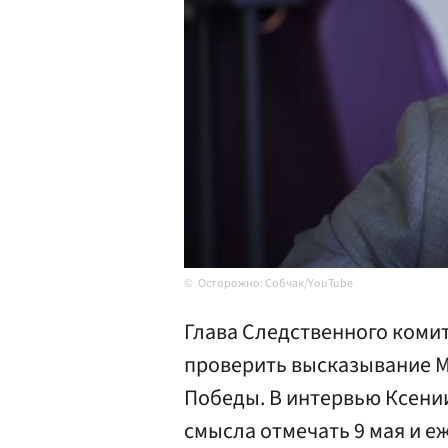
Осторожно: Собчак/YouTube
Глава Следственного коми
проверить высказывание М
Победы. В интервью Ксении
смысла отмечать 9 мая и е