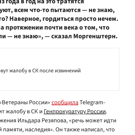
з года в год на это тратятся
ют, всем что-то пытаются — не знаю,
то? Наверное, гордиться просто нечем.
 протяжении почти века о том, что
ли — не знаю», — сказал Моргенштерн.
овут жалобу в СК после извинений
 «Ветераны России»
сообщила
Telegram-
ит жалобу в СК и
Генпрокуратуру России
.
жения Ильдара Резяпова, «речь может идти
 памяти, наследия». Он также написал, что