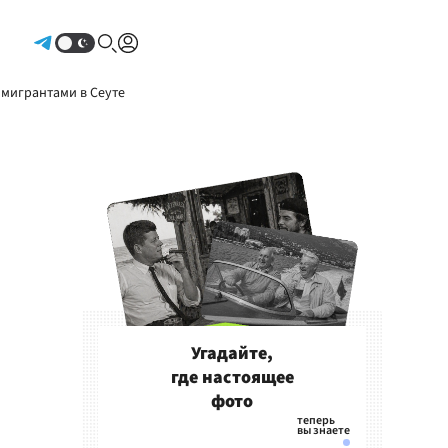
Авторизоваться
 мигрантами в Сеуте
Угадайте,
где настоящее
фото