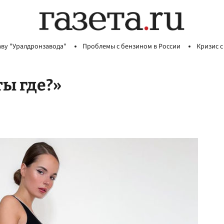
аву "Уралдронзавода"
Проблемы с бензином в России
Кризис с
ты где?»