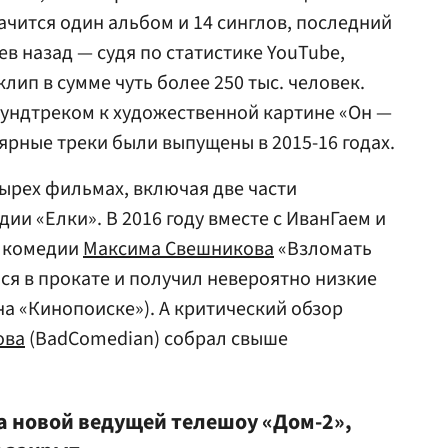
ачится один альбом и 14 синглов, последний
в назад — судя по статистике YouTube,
лип в сумме чуть более 250 тыс. человек.
аундтреком к художественной картине «Он —
ярные треки были выпущены в 2015-16 годах.
тырех фильмах, включая две части
и «Елки». В 2016 году вместе с ИванГаем и
в комедии
Максима Свешникова
«Взломать
я в прокате и получил невероятно низкие
 на «Кинопоиске»). А критический обзор
ова
(BadComedian) собрал свыше
а новой ведущей телешоу «Дом-2»,