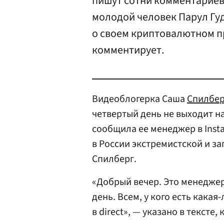
пишут сотни комментариев с
молодой человек Парул Гу
о своем криптовалютном п
комментирует.
Видеоблогерка Саша
Спилбер
четвертый день не выходит на
сообщила ее менеджер в Inst
в России экстремистской и з
Спилберг.
«Добрый вечер. Это менеджер
день. Всем, у кого есть кака
в direct», — указано в тексте