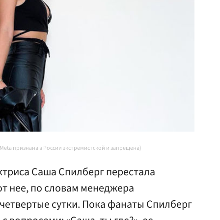
 Meta признана в России экстремистской и запрещена)
ктриса Саша Спилберг перестала
от нее, по словам менеджера
 четвертые сутки. Пока фанаты Спилберг