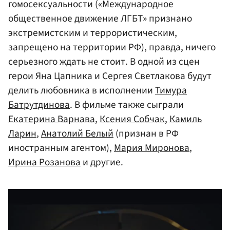
гомосексуальности («Международное
общественное движение ЛГБТ» признано
экстремистским и террористическим,
запрещено на территории РФ), правда, ничего
серьезного ждать не стоит. В одной из сцен
герои Яна Цапника и Сергея Светлакова будут
делить любовника в исполнении
Тимура
Батрутдинова
. В фильме также сыграли
Екатерина Варнава
,
Ксения Собчак
,
Камиль
Ларин
,
Анатолий Белый
(признан в РФ
иностранным агентом),
Мария Миронова
,
Ирина Розанова
и другие.