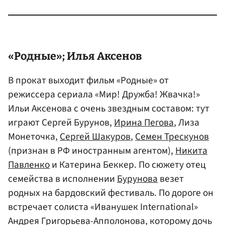
«Родные»;
Илья Аксенов
В прокат выходит фильм «Родные» от
режиссера сериала «Мир! Дружба! Жвачка!»
Ильи Аксенова с очень звездным составом: тут
играют Сергей Бурунов,
Ирина Пегова
, Лиза
Монеточка,
Сергей Шакуров
,
Семен Трескунов
(признан в РФ иностранным агентом),
Никита
Павленко
и Катерина Беккер. По сюжету отец
семейства в исполнении
Бурунова
везет
родных на бардовский фестиваль. По дороге он
встречает солиста «Иванушек International»
Андрея Григорьева-Апполонова, которому дочь