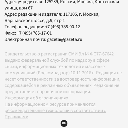
Адрес учредителя: 125239, Россия, Москва, Коптевская
улица, дом 67
Адрес редакции и издателя:
117105
, г.
Москва
,
Варшавское шоссе, д.9, стр.1
Телефон редакции:
+7 (495) 785-00-12
Факс:
+7 (495) 785-17-01
Электронная почта:
gazeta@gazeta.ru
Свидетельство о регистрации СМИ Эл № ФС77-67642
выдано федеральной службой по надзору в сфере
связи, информационных технологий и массовых
коммуникаций (Роскомнадзор) 10.11.2016 г. Редакция не
несет ответственности за достоверность информации,
содержащейся в рекламных объявлениях. Редакция не
предоставляет справочной информации.
Информация об ограничениях
На информационном ресурсе применяются
рекомендательные технологии в соответствии с
Правилами
18+