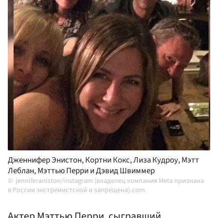
Дженнифер Энистон, Кортни Кокс, Лиза Кудроу, Мэтт
Леблан, Мэттью Перри и Дэвид Швиммер
jenniferaniston/instagram (владелец компания Meta признана
в России экстремистской и запрещена).com
Актер Мэттью Перри, сыгравший