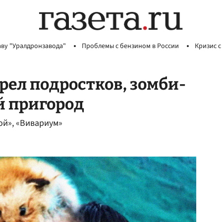
аву "Уралдронзавода"
Проблемы с бензином в России
Кризис с
рел подростков, зомби-
й пригород
й», «Вивариум»