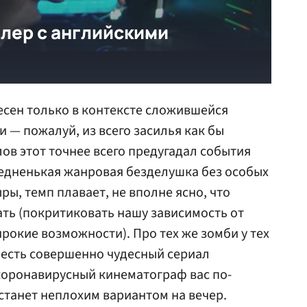
есен только в контексте сложившейся
 — пожалуй, из всего засилья как бы
ов этот точнее всего предугадал события
средненькая жанровая безделушка без особых
ы, темп плавает, не вполне ясно, что
ть (покритиковать нашу зависимость от
рокие возможности). Про тех же зомби у тех
x есть совершенно чудесный сериал
коронавирусный кинематограф вас по-
станет неплохим вариантом на вечер.