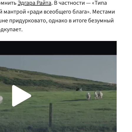
помнить
Эдгара Райта
. В частности — «Типа
ей мантрой «ради всеобщего блага». Местами
не придурковато, однако в итоге безумный
дкупает.