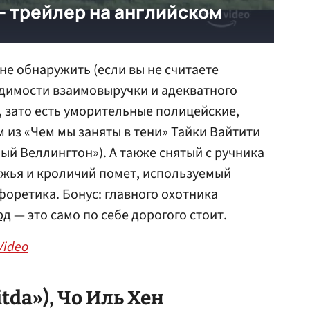
не обнаружить (если вы не считаете
димости взаимовыручки и адекватного
 зато есть уморительные полицейские,
из «Чем мы заняты в тени» Тайки Вайтити
й Веллингтон»). А также снятый с ручника
ужья и кроличий помет, используемый
форетика. Бонус: главного охотника
рд
— это само по себе дорогого стоит.
Video
tda»), Чо Иль Хен