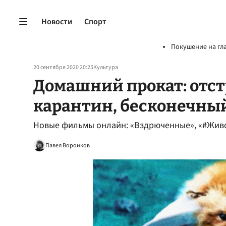
Новости
Спорт
Покушение на гл
20 сентября 2020 20:25
Культура
Домашний прокат: отст
карантин, бесконечны
Новые фильмы онлайн: «Вздрюченные», «#Живо
Павел Воронков