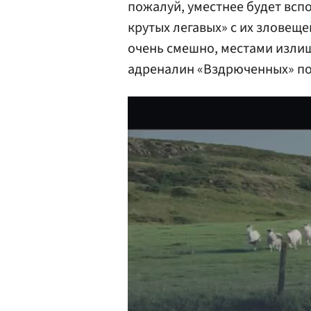
пожалуй, уместнее будет вс
крутых легавых» с их зловещ
очень смешно, местами излиш
адреналин «Вздрюченных» по