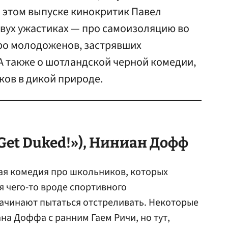
В этом выпуске кинокритик Павел
двух ужастиках — про самоизоляцию во
ро молодоженов, застрявших
А также о шотландской черной комедии,
ков в дикой природе.
et Duked!»), Ниниан Дофф
ая комедия про школьников, которых
я чего-то вроде спортивного
начинают пытаться отстреливать. Некоторые
а Доффа с ранним Гаем Ричи, но тут,