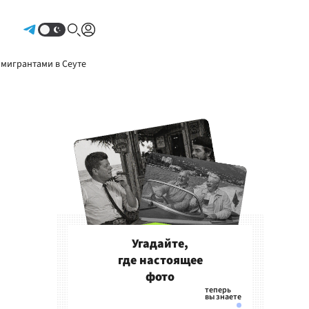
Авторизоваться
 мигрантами в Сеуте
Угадайте,
где настоящее
фото