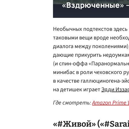
Необычных подтекстов здесь 
таковыми вещи вроде необхо
диалога между поколениями),
дающие прикурить недоумкам 
(и спин-оффа «Паранормальны
минибас в роли чеховского р
в качестве галлюциногена-эй
на детишек играет
Эдди Изза
Где смотреть:
Amazon Prime 
«#Живой» («#Sarai